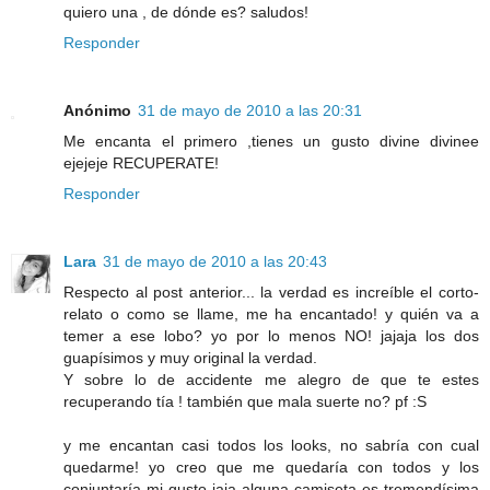
quiero una , de dónde es? saludos!
Responder
Anónimo
31 de mayo de 2010 a las 20:31
Me encanta el primero ,tienes un gusto divine divinee
ejejeje RECUPERATE!
Responder
Lara
31 de mayo de 2010 a las 20:43
Respecto al post anterior... la verdad es increíble el corto-
relato o como se llame, me ha encantado! y quién va a
temer a ese lobo? yo por lo menos NO! jajaja los dos
guapísimos y muy original la verdad.
Y sobre lo de accidente me alegro de que te estes
recuperando tía ! también que mala suerte no? pf :S
y me encantan casi todos los looks, no sabría con cual
quedarme! yo creo que me quedaría con todos y los
conjuntaría mi gusto jaja alguna camiseta es tremendísima