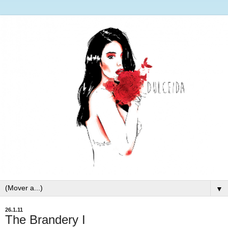
▼
26.1.11
The Brandery I