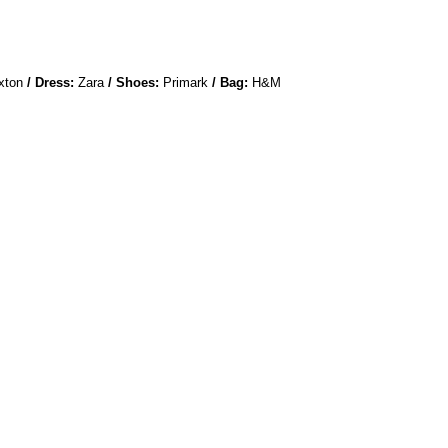
xton
/ Dress:
Zara
/ Shoes:
Primark
/ Bag:
H&M