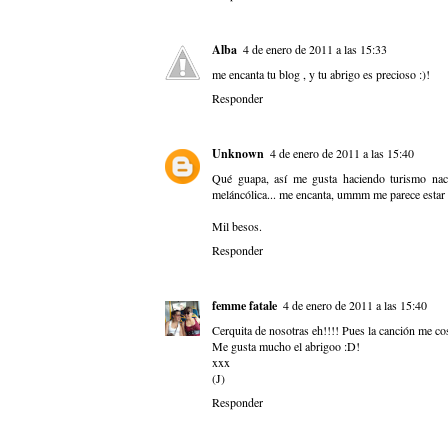
Alba
4 de enero de 2011 a las 15:33
me encanta tu blog , y tu abrigo es precioso :)!
Responder
Unknown
4 de enero de 2011 a las 15:40
Qué guapa, así me gusta haciendo turismo naci
meláncólica... me encanta, ummm me parece estar o
Mil besos.
Responder
femme fatale
4 de enero de 2011 a las 15:40
Cerquita de nosotras eh!!!! Pues la canción me cos
Me gusta mucho el abrigoo :D!
xxx
(J)
Responder