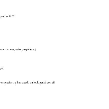
uper bonito!!
evar tacones, estas guapisima :)
:07
go es precioso y has creado un look genial con el!