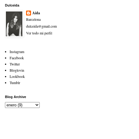
Dulceida
Aida
Barcelona
dulceida@gmail.com
Ver todo mi perfil
Instagram
Facebook
Twitter
Bloglovin
Lookbook
Tumblr
Blog Archive