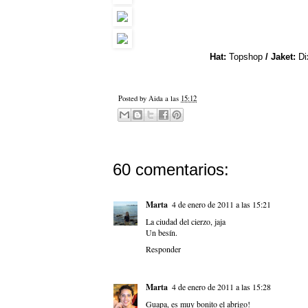
Hat:
Topshop
/ Jaket:
Di
Posted by
Aida
a las
15:12
60 comentarios:
Marta
4 de enero de 2011 a las 15:21
La ciudad del cierzo, jaja
Un besín.
Responder
Marta
4 de enero de 2011 a las 15:28
Guapa, es muy bonito el abrigo!