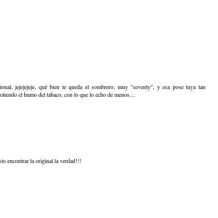
onal, jejejejeje, qué bien te queda el sombrero, muy "seventy", y esa pose tuya tan
liendo el humo del tabaco, con lo que lo echo de menos....
to encontrar la original la verdad!!!