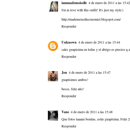
iammademoiselle
4 de enero de 2011 a las 15:4
I'm in love with this outfit! It's just my style:)
http://mademoiselleconomist.blogspot.com/
Responder
Unknown
4 de enero de 2011 a las 15:44
sales guapisima en todas y el abrigo es preciso q a
Responder
Jon
4 de enero de 2011 a las 15:47
guapísimos ambos!
besos, feliz año!
Responder
Vane
4 de enero de 2011 a las 15:48
Que fotos taaann bonitas, estás guapísima. Feliz 
Responder