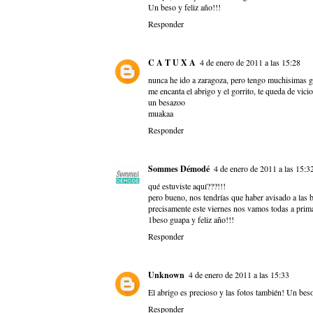
Un beso y feliz año!!!
Responder
C A T U X A
4 de enero de 2011 a las 15:28
nunca he ido a zaragoza, pero tengo muchisimas g
me encanta el abrigo y el gorrito, te queda de vicio
un besazoo
muakaa
Responder
Sommes Démodé
4 de enero de 2011 a las 15:3
qué estuviste aquí???!!!
pero bueno, nos tendrías que haber avisado a las 
precisamente este viernes nos vamos todas a prima
1beso guapa y feliz año!!!
Responder
Unknown
4 de enero de 2011 a las 15:33
El abrigo es precioso y las fotos también! Un bes
Responder