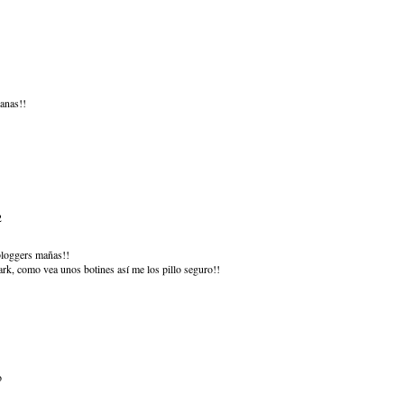
anas!!
2
bloggers mañas!!
rk, como vea unos botines así me los pillo seguro!!
o