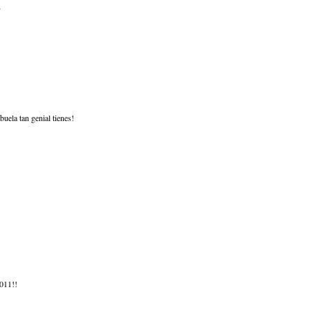
2
buela tan genial tienes!
2011!!