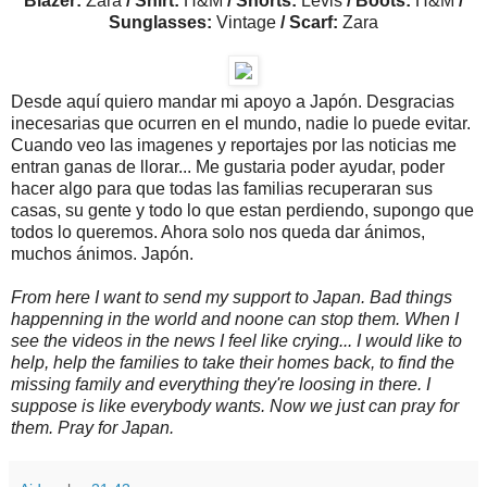
Blazer:
Zara
/ Shirt:
H&M
/ Shorts:
Levis
/ Boots:
H&M
/
Sunglasses:
Vintage
/ Scarf:
Zara
Desde aquí quiero mandar mi apoyo a Japón. Desgracias
inecesarias que ocurren en el mundo, nadie lo puede evitar.
Cuando veo las imagenes y reportajes por las noticias me
entran ganas de llorar... Me gustaria poder ayudar, poder
hacer algo para que todas las familias recuperaran sus
casas, su gente y todo lo que estan perdiendo, supongo que
todos lo queremos. Ahora solo nos queda dar ánimos,
muchos ánimos. Japón.
From here I want to send my support to Japan. Bad things
happenning in the world and noone can stop them. When I
see the videos in the news I feel like crying... I would like to
help, help the families to take their homes back, to find the
missing family and everything they're loosing in there. I
suppose is like everybody wants. Now we just can pray for
them. Pray for Japan.