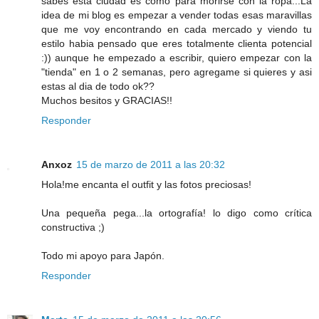
sabes esta ciudad es como para morirse con la ropa...La
idea de mi blog es empezar a vender todas esas maravillas
que me voy encontrando en cada mercado y viendo tu
estilo habia pensado que eres totalmente clienta potencial
:)) aunque he empezado a escribir, quiero empezar con la
"tienda" en 1 o 2 semanas, pero agregame si quieres y asi
estas al dia de todo ok??
Muchos besitos y GRACIAS!!
Responder
Anxoz
15 de marzo de 2011 a las 20:32
Hola!me encanta el outfit y las fotos preciosas!
Una pequeña pega...la ortografía! lo digo como crítica
constructiva ;)
Todo mi apoyo para Japón.
Responder