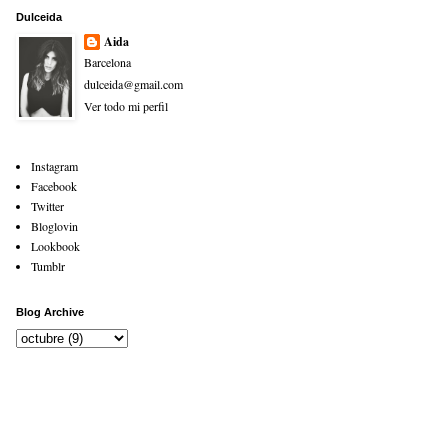
Dulceida
Aida
Barcelona
dulceida@gmail.com
Ver todo mi perfil
Instagram
Facebook
Twitter
Bloglovin
Lookbook
Tumblr
Blog Archive