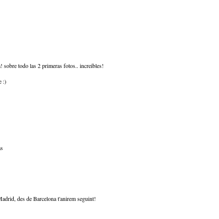
 sobre todo las 2 primeras fotos.. increibles!
 :)
as
Madrid, des de Barcelona t'anirem seguint!