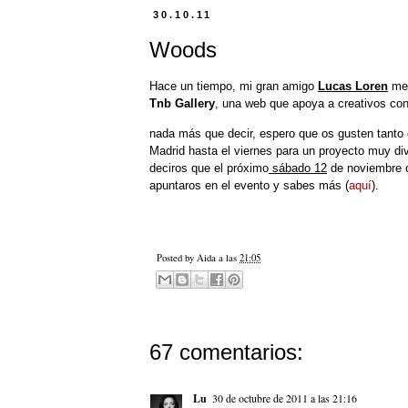
30.10.11
Woods
Hace un tiempo, mi gran amigo
Lucas Loren
me 
Tnb Gallery
, una web que apoya a creativos con 
nada más que decir, espero que os gusten tanto
Madrid hasta el viernes para un proyecto muy div
deciros que el próximo
sábado 12
de noviembre o
apuntaros en el evento y sabes más (
aquí
).
Posted by
Aida
a las
21:05
67 comentarios:
Lu
30 de octubre de 2011 a las 21:16