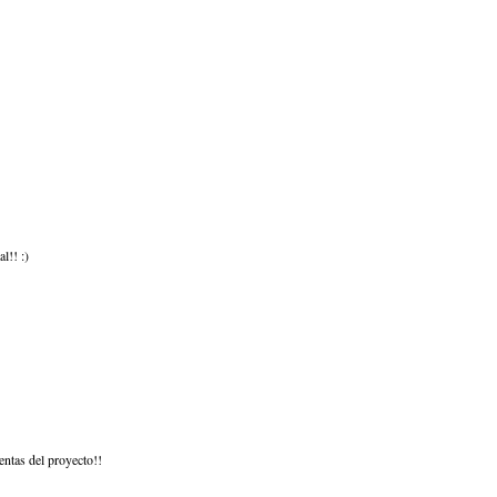
l!! :)
entas del proyecto!!