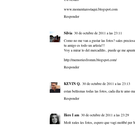
www.momentazostaqui.blogspot.com
Responder
Silvia
30 de octubre de 2011 a las 23:11
Como no me van a gustar las fotos? sales preciosa!
tu amigo es todo un artista!!!
Voy a mirar lo del mercadillo.. puede qe me apunte
http://memoriesfromm.blogspot.com/
Responder
KEVIN Q.
30 de octubre de 2011 a las 23:13
estan bellismas todas las fotos, cada dia te amo m
Responder
Here I am
30 de octubre de 2011 a las 23:29
Molt xules les fotos, espero que vagi moltbé per 