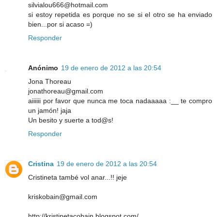
silvialou666@hotmail.com
si estoy repetida es porque no se si el otro se ha enviado
bien...por si acaso =)
Responder
Anónimo
19 de enero de 2012 a las 20:54
Jona Thoreau
jonathoreau@gmail.com
aiiiiii por favor que nunca me toca nadaaaaa :__ te compro
un jamón! jaja
Un besito y suerte a tod@s!
Responder
Cristina
19 de enero de 2012 a las 20:54
Cristineta també vol anar...!! jeje
kriskobain@gmail.com
http://kristinetacobain.blogspot.com/