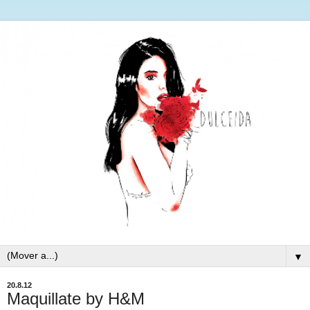
▼
20.8.12
Maquillate by H&M