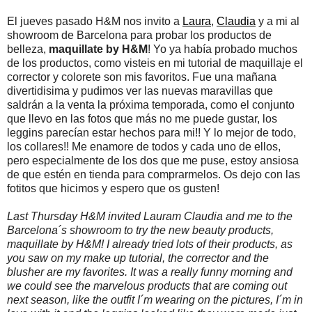
El jueves pasado H&M nos invito a
Laura
,
Claudia
y a mi al
showroom de Barcelona para probar los productos de
belleza,
maquillate by H&M
! Yo ya había probado muchos
de los productos, como visteis en mi tutorial de maquillaje el
corrector y colorete son mis favoritos. Fue una mañana
divertidisima y pudimos ver las nuevas maravillas que
saldrán a la venta la próxima temporada, como el conjunto
que llevo en las fotos que más no me puede gustar, los
leggins parecían estar hechos para mi!! Y lo mejor de todo,
los collares!! Me enamore de todos y cada uno de ellos,
pero especialmente de los dos que me puse, estoy ansiosa
de que estén en tienda para comprarmelos. Os dejo con las
fotitos que hicimos y espero que os gusten!
Last Thursday H&M invited Lauram Claudia and me to the
Barcelona´s showroom to try the new beauty products,
maquillate by H&M! I already tried lots of their products, as
you saw on my make up tutorial, the corrector and the
blusher are my favorites. It was a really funny morning and
we could see the marvelous products that are coming out
next season, like the outfit I´m wearing on the pictures, I´m in