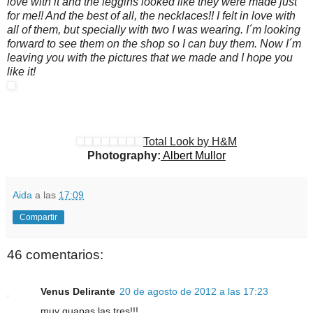
love with it and the leggins looked like they were made just
for me!! And the best of all, the necklaces!! I felt in love with
all of them, but specially with two I was wearing. I´m looking
forward to see them on the shop so I can buy them. Now I´m
leaving you with the pictures that we made and I hope you
like it!
Total Look by H&M
Photography:
Albert Mullor
Aida
a las
17:09
Compartir
46 comentarios:
Venus Delirante
20 de agosto de 2012 a las 17:23
muy guapas las tres!!!