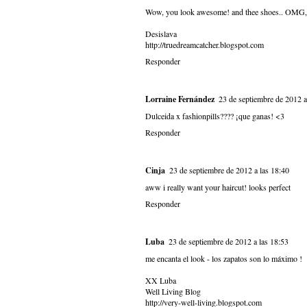
Wow, you look awesome! and thee shoes.. OMG, th
Desislava
http://truedreamcatcher.blogspot.com
Responder
Lorraine Fernández
23 de septiembre de 2012 a
Dulceida x fashionpills???? ¡que ganas! <3
Responder
Cinja
23 de septiembre de 2012 a las 18:40
aww i really want your haircut! looks perfect
Responder
Luba
23 de septiembre de 2012 a las 18:53
me encanta el look - los zapatos son lo máximo !
XX Luba
Well Living Blog
http://very-well-living.blogspot.com