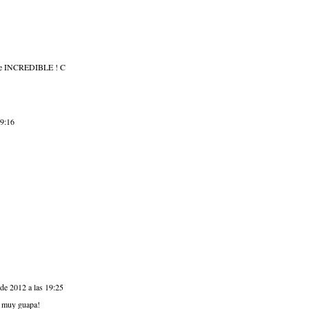
y're INCREDIBLE ! C
19:16
de 2012 a las 19:25
ás muy guapa!