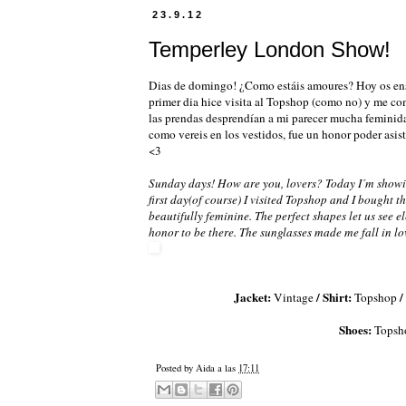
23.9.12
Temperley London Show!
Dias de domingo! ¿Como estáis amoures? Hoy os ense
primer dia hice visita al Topshop (como no) y me com
las prendas desprendían a mi parecer mucha feminida
como vereis en los vestidos, fue un honor poder asist
<3
Sunday days! How are you, lovers? Today I´m showi
first day(of course) I visited Topshop and I bought th
beautifully feminine. The perfect shapes let us see el
honor to be there. The sunglasses made me fall in lo
Jacket:
/ Shirt:
/
Vintage
Topshop
Shoes:
Topsh
Posted by
Aida
a las
17:11