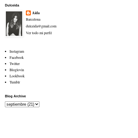
Dulceida
Aida
Barcelona
dulceida@gmail.com
Ver todo mi perfil
Instagram
Facebook
Twitter
Bloglovin
Lookbook
Tumblr
Blog Archive