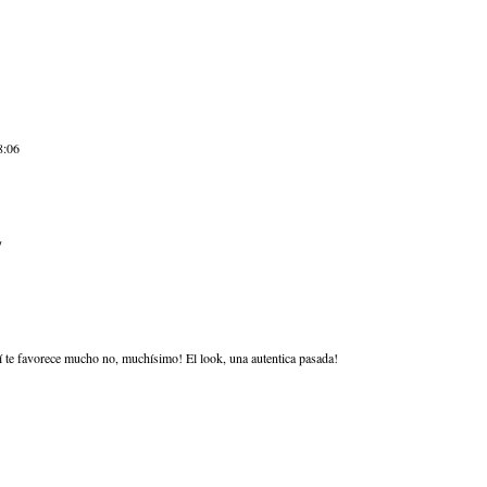
8:06
/
sí te favorece mucho no, muchísimo! El look, una autentica pasada!