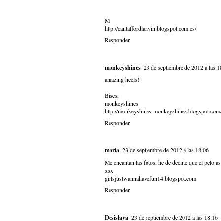
M
http://cantaffordlanvin.blogspot.com.es/
Responder
monkeyshines
23 de septiembre de 2012 a las 1
amazing heels!
Bises,
monkeyshines
http://monkeyshines-monkeyshines.blogspot.com
Responder
maria
23 de septiembre de 2012 a las 18:06
Me encantan las fotos, he de decirte que el pelo a
xxx
girlsjustwannahavefun14.blogspot.com
Responder
Desislava
23 de septiembre de 2012 a las 18:16