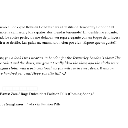
ño el look que lleve en Londres para el desfile de Temperley London! El
pre la camiseta y los zapatos, dos prendas terremoto! El desfile me encantó,
d, los cortes perfectos nos dejaban ver ropa elegante con un toque de princesa
ir a su desfile. Las gafas me enamoraron cien por cien! Espero que os guste!!!
ng you a look I was wearing in London for the Temperley London´s show! The
e t-shirt and the shoes, just great! I really liked the show, and the cloths were
egant cloths with a princess touch as you will see in every dress. It was an
ve hundred per cent! Hope you like it!!! <3
 Pants:
/ Bag:
/
Zara
Dulceida x Fashion Pills (Coming Soon)
/ Sunglasses:
op
Prada via Fashion Pills