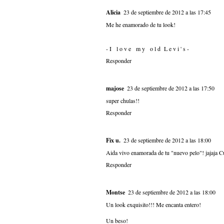
Alicia
23 de septiembre de 2012 a las 17:45
Me he enamorado de tu look!
- I l o v e m y o l d L e v i ' s -
Responder
majose
23 de septiembre de 2012 a las 17:50
super chulas!!
Responder
Fix u.
23 de septiembre de 2012 a las 18:00
Aida vivo enamorada de tu "nuevo pelo"! jajaja C
Responder
Montse
23 de septiembre de 2012 a las 18:00
Un look exquisito!!! Me encanta entero!
Un beso!