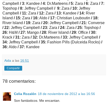
Campbell
/ 3:
Kandee
/ 4:
Dr.Marteens
/ 5:
Zara
/ 6:
Zara
/ 7:
Topshop
/ 8:
Jeffrey Campbell
/ 9:
Zara
/ 10:
Jeffrey
Campbell
/ 11:
Zara
/ 12:
Zara
/ 13:
Kandee
/ 14:
River
Island
/ 15:
Zara
/ 16:
Aldo
/ 17:
Christian Louboutin
/ 18:
River Island
/ 19:
Zara
/ 20:
Jeffrey Campbell
/ 21:
Converse
/ 22:
Jeffrey Campbell
/ 23:
Zara
/ 24:
Zara
/ 25:
Topshop
/
26:
H&M
/ 27:
Mango
/ 28:
River Island
/ 29:
Office
/ 30:
Krack
/ 31:
Zara
/ 32:
Dr.Marteens
/ 33:
Jeffrey Campbell
/
34:
Jeffrey Campbell
/ 35:
Fashion Pills (Dulceida Rocks)
/
36:
Aldo
/ 37:
Kandee
Aida
a las
16:51
Compartir
78 comentarios:
Celia Rozalén
18 de noviembre de 2012 a las 16:56
Son fantásticos. Me encantan.