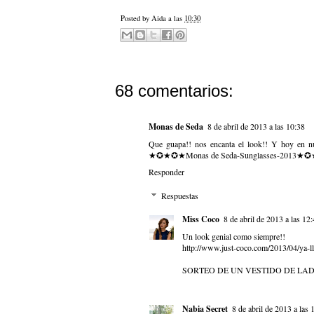
Posted by
Aida
a las
10:30
68 comentarios:
Monas de Seda
8 de abril de 2013 a las 10:38
Que guapa!! nos encanta el look!! Y hoy en nu
★✪★✪★
Monas de Seda-Sunglasses-2013
★✪
Responder
Respuestas
Miss Coco
8 de abril de 2013 a las 12
Un look genial como siempre!!
http://www.just-coco.com/2013/04/ya-lle
SORTEO DE UN VESTIDO DE L
Nabia Secret
8 de abril de 2013 a las 