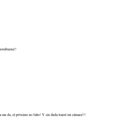
horabuena!!
a me da, el próximo no falto! Y sin duda traeré mi cámara!!!