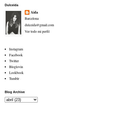
Dulceida
Aida
Barcelona
dulceida@gmail.com
Ver todo mi perfil
Instagram
Facebook
Twitter
Bloglovin
Lookbook
Tumblr
Blog Archive