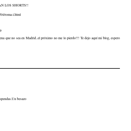
N LOS SHORTS!!
/04/roma-i.html
59
na que no sea en Madrid..el próximo no me lo pierdo!!! Te dejo aquí mi blog, espero
stupendas.Un besazo