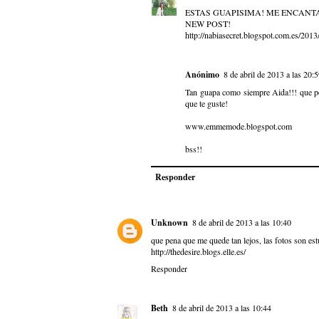
ESTAS GUAPISIMA! ME ENCANTA
NEW POST!
http://nabiasecret.blogspot.com.es/2013
Anónimo
8 de abril de 2013 a las 20:
Tan guapa como siempre Aida!!! que pe
que te guste!
www.emmemode.blogspot.com
bss!!
Responder
Unknown
8 de abril de 2013 a las 10:40
que pena que me quede tan lejos, las fotos son e
http://thedesire.blogs.elle.es/
Responder
Beth
8 de abril de 2013 a las 10:44