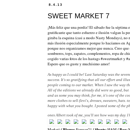
8.4.13
SWEET MARKET 7
¡Más feliz que una perdiz! El sábado fue la séptima 
gratificante que tanto esfuerzo e ilusión valgan la 
giraba la esquina (casi a modo Nasty Mondays), no n
más ilusión especialmente porque lo hacíamos en Ap
porque nos organizamos mejor que nunca. Creo que es 
sombreros, tops, zapatos, complementos, ropa de chic
cogido varias fotos de los hastags #sweetmarket y #a
Espero que os guste y muchísimo amor!
As happy as I could be! Last Saturday was the seven
success. It's so gratifying that all our effort and il
people coming to our market. When I saw the way the 
All of the editions we already did were so good, but
and as some you may think, for me, it's one of the co
more clothes to sell (levi's, dresses, sweaters, hats. 
happy with what you bought. I posted some of the p
ones Albert took of me, you'll see how was my day. I h
/ Blouse:
/ Shorts:
/ Bag:
Market
)
Forever21
H&M
M