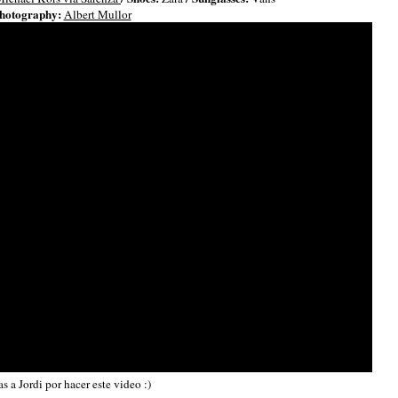
hotography:
Albert Mullor
s a Jordi por hacer este video :)