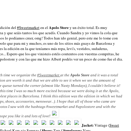
Apolo Store
edición del
#Sweetmarket
en el
y un éxito total. Es muy
pena y que seáis tantos los que acudís. Cuando Sandra y yo vimos la cola que
os lo podíamos creer, omg! Todos han ido genial, pero este me lo tome con
olo que para mi y muchos, es uno de los sitios más guays de Barcelona y
la edición en la que teníamos más ropa, levi's, vestidos, sudaderas,
o... Espero que los que vinisteis estéis contentos con vuestras compritas, he
polostore y con las que me hizo Albert podéis ver un poco de como fue el dia.
th time we organize the 
#Sweetmarket 
at the 
Apolo Store
 and it was a total 
lusion are worth it and that we are able to see it when we see the amount of 
queue turned the corner (almost like Nasty Mondays), I couldn't believe it! 
 this time I was so much more excited because we were doing it at the Apolo, 
olest places in Barcelona. I think this edition was the edition in which we had 
tops, shoes, accessories, menswear...). I hope that all of those who came are 
hotos I saw with the hashtags #sweetmarket and #apolostore and with the 
ope you like it and lots of love!
Jacket:
Vintage (
Sweet
/ Shoes:
/ Sunglasses:
ichael Kors via Sarenza
Zara
Vans