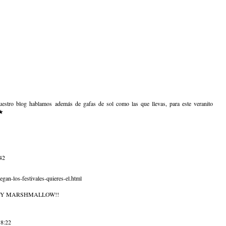
estro blog hablamos además de gafas de sol como las que llevas, para este veranito
★
:42
gan-los-festivales-quieres-el.html
ADY MARSHMALLOW!!
18:22