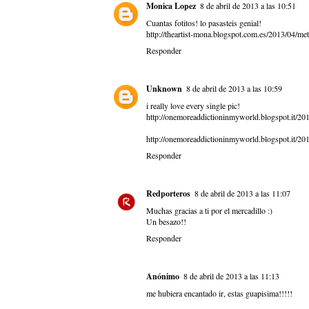
Monica Lopez
8 de abril de 2013 a las 10:51
Cuantas fotitos! lo pasasteis genial!
http://theartist-mona.blogspot.com.es/2013/04/met
Responder
Unknown
8 de abril de 2013 a las 10:59
i really love every single pic!
http://onemoreaddictioninmyworld.blogspot.it/20
http://onemoreaddictioninmyworld.blogspot.it/20
Responder
Redporteros
8 de abril de 2013 a las 11:07
Muchas gracias a ti por el mercadillo :)
Un besazo!!
Responder
Anónimo
8 de abril de 2013 a las 11:13
me hubiera encantado ir, estas guapisima!!!!!