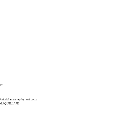
:09
tutorial-make-up-by-just-coco/
 MAQUILLAJE