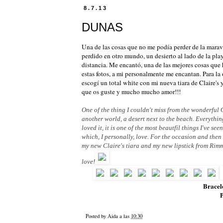
8.7.13
DUNAS
Una de las cosas que no me podía perder de la marav
perdido en otro mundo, un desierto al lado de la pla
distancia. Me encantó, una de las mejores cosas que
estas fotos, a mi personalmente me encantan. Para la 
escogí un total white con mi nueva tiara de Claire
que os guste y mucho mucho amor!!!
One of the thing I couldn't miss from the wonderful 
another world, a desert next to the beach. Everythin
loved it, it is one of the most beautfil things I've s
which, I personally, love. For the occasion and then
my new Claire's tiara and my new lipstick from Rim
love!
Bracele
Posted by
Aida
a las
10:30