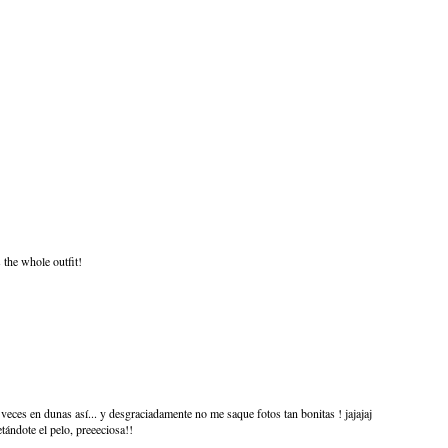
 the whole outfit!
veces en dunas así... y desgraciadamente no me saque fotos tan bonitas ! jajajaj
etándote el pelo, preeeciosa!!