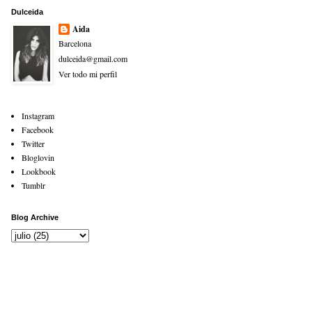
Dulceida
Aida
Barcelona
dulceida@gmail.com
Ver todo mi perfil
Instagram
Facebook
Twitter
Bloglovin
Lookbook
Tumblr
Blog Archive