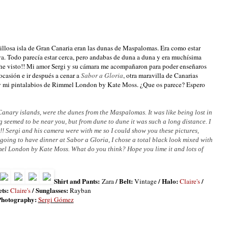
illosa isla de Gran Canaria eran las dunas de Maspalomas. Era como estar
ya. Todo parecía estar cerca, pero andabas de duna a duna y era muchísima
 he visto!! Mi amor Sergi y su cámara me acompañaron para poder enseñaros
ocasión e ir después a cenar a
Sabor a Gloria
, otra maravilla de Canarias
's y mi pintalabios de Rimmel London by Kate Moss. ¿Que os parece? Espero
Canary islands, were the dunes from the Maspalomas. It was like being lost in
g seemed to be near you, but from dune to dune it was such a long distance. I
een!! Sergi and his camera were with me so I could show you these pictures,
 going to have dinner at Sabor a Gloria, I chose a total black look mixed with
mel London by Kate Moss. What do you think? Hope you lime it and lots of
Shirt and Pants:
/ Belt:
/ Halo
:
/
Zara
Vintage
Claire's
ts:
/ Sunglasses:
Claire's
Rayban
Photography:
Sergi Gómez