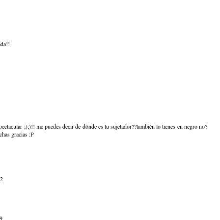
ada!!
ectacular ;);)!! me puedes decir de dónde es tu sujetador??también lo tienes en negro no?
chas gracias :P
12
19