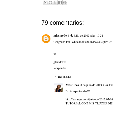
79 comentarios:
miasmode
8 de julio de 2013 a las 10:31
Gorgeous total white look and marvelous pics <3
xx
glamdevils
Responder
Respuestas
Miss Coco
8 de julio de 2013 a las 13
Estás espectacular!!!
http://asmmgz.com/justcoco/2013/07/08/
TUTORIAL CON MIS TRUCOS DE