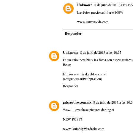
Unknown
8 de julio de 2013 a las 19:
Las fotos preciosas!!! arte 100%
www.lamevavida.com
Responder
Unknown
8 de julio de 2013 a las 10:35
Es un sitio increíble y las fotos son espectaculares
Besos
http://www.misskeyblog.com/
(antiguo wearitwithpassion)
Responder
grlcreative.com.mx
8 de julio de 2013 a las 10:
Wow! I love these pictures darling :)
NEW POST!
www.OntoMyWardrobe.com