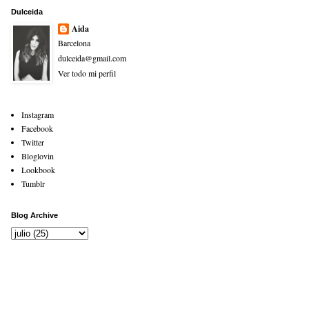
Dulceida
Aida
Barcelona
dulceida@gmail.com
Ver todo mi perfil
Instagram
Facebook
Twitter
Bloglovin
Lookbook
Tumblr
Blog Archive