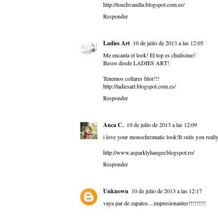
http://touchvanilla.blogspot.com.es/
Responder
Ladies Art
10 de julio de 2013 a las 12:05
Me encanta el look! El top es chulísimo!
Besos desde LADIES ART!
Tenemos collares fúor!!!
http://ladiesart.blogspot.com.es/
Responder
Anca C.
10 de julio de 2013 a las 12:09
i love your monochromatic look!It suits you really
http://www.asparklyhanger.blogspot.ro/
Responder
Unknown
10 de julio de 2013 a las 12:17
vaya par de zapatos....impresionantes!!!!!!!!!