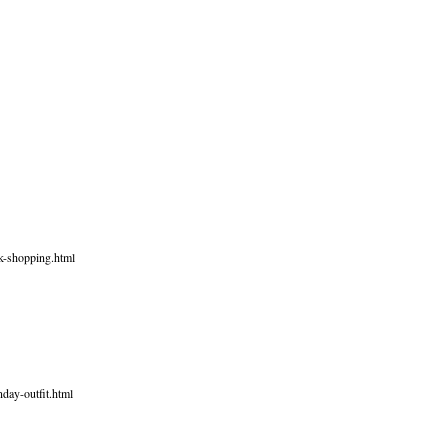
ok-shopping.html
nday-outfit.html