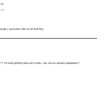
3:32
 !!!
ncaje y accesorios chic en mi look hoy
!! Un look perfecto para este evento, vais con los mismos pantalones!!