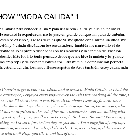
W ''MODA CALIDA'' 1
 Canaria para conocer la Isla y para ir a Moda Calida ya que he tenido el
Me encantó la experiencia, me lo pase en grande aunque sin parar de trabajar,
 estén os enseño :). De los desfiles que vi, me quedo con Calima sin duda, me
ección y Nuria,la diseñadora fue encantadora. También me maravillo el de
 donde salió el propio diseñador con los modelos y la canción de ''Fashion
 desfiles.Este look lo tenia pensado desde que me hice la maleta y lo guarde
os crop tops y de los pantalones altos. Para mi fue la combinación perfecta,
 la estrella del día, los maravillosos zapatos de Asos también, estoy enamorada
n Canaria to get to know the island and to assist to Moda Cálida, as I had the
e experience, I enjoyed every minute even though I was working all the time, I
as I can I'll show them to you. From all the shows I saw, my favorite ones
n the show; the stage, the music, the collection and Nuria, the designer, who
d I was so surprised at the end of his show because he went out walking with
great. In this post, you'll see pictures of both shows. The outfit I'm wearing,
cking, so I saved it for the first day, as you know, I'm a huge fan of crop tops
bination, my new and wonderful shorts by Asos, a crop top, and the greatest
ve with too!! Hope you like it and lots of love!