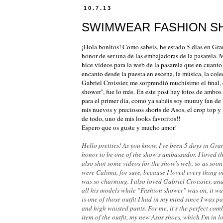
10.7.13
SWIMWEAR FASHION SHO
¡Hola bonitos! Como sabeis, he estado 5 días en Gran
honor de ser una de las embajadoras de la pasarela. 
hice vídeos para la web de la pasarela que en cuanto
encanto desde la puesta en escena, la música, la col
Gabriel Croissier, me sorprendió muchísimo el final,
shower'', fue lo más. En este post hay fotos de ambos
para el primer día, como ya sabéis soy muuuy fan de l
mis nuevos y preciosos shorts de Asos, el crop top y
de todo, uno de mis looks favoritos!!
Espero que os guste y mucho amor!
Hello pretties! As you know, I've been 5 days in Gra
honor to be one of the show's ambassador. I loved th
also shot some videos for the show's web, so as soon 
were Calima, for sure, because I loved every thing o
was so charming. I also loved Gabriel Croissier, an
all his models while "Fashion shower" was on, it was 
is one of those outfit I had in my mind since I was pa
and high waisted pants. For me, it's the perfect com
item of the outfit, my new Asos shoes, which I'm in lo