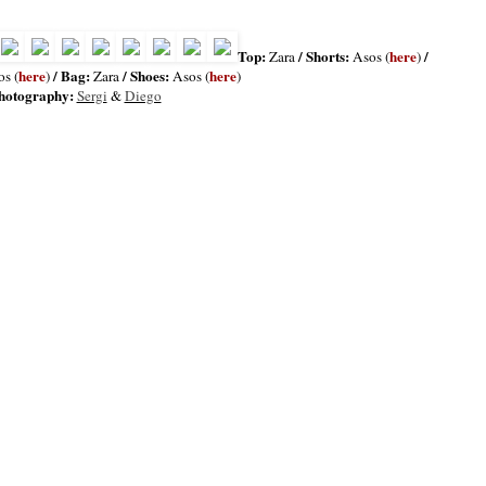
Top:
/ Shorts:
here
/
Zara
Asos (
)
here
/ Bag:
/ Shoes:
here
s (
)
Zara
Asos (
)
hotography:
Sergi
&
Diego