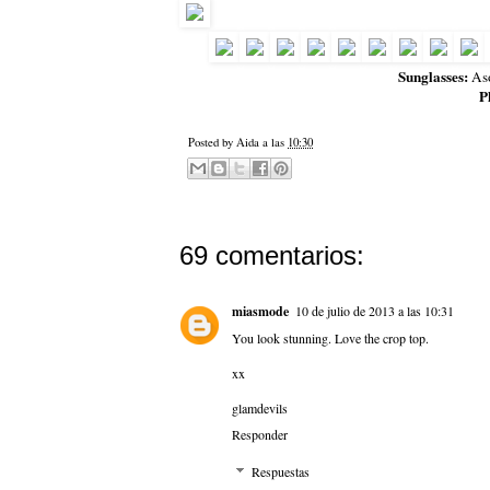
Sunglasses:
Aso
P
Posted by
Aida
a las
10:30
69 comentarios:
miasmode
10 de julio de 2013 a las 10:31
You look stunning. Love the crop top.
xx
glamdevils
Responder
Respuestas