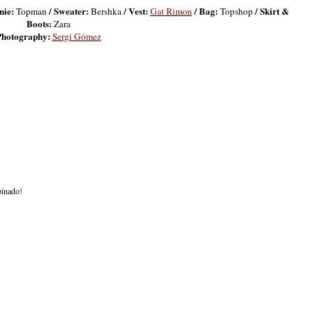
nie:
/ Sweater:
/ Vest:
/ Bag:
/ Skirt &
Topman
Bershka
Gat Rimon
Topshop
Boots:
Zara
hotography:
Sergi Gómez
binado!