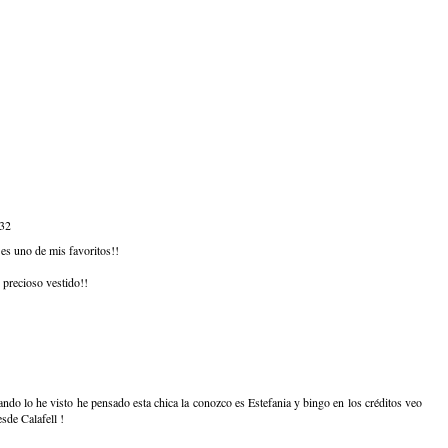
:32
es uno de mis favoritos!!
 precioso vestido!!
ando lo he visto he pensado esta chica la conozco es Estefania y bingo en los créditos veo
sde Calafell !