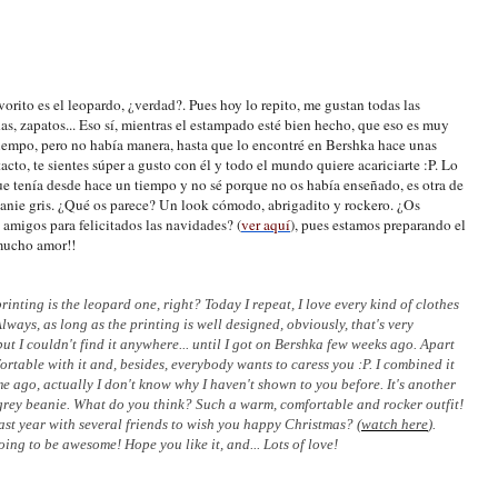
rito es el leopardo, ¿verdad?. Pues hoy lo repito, me gustan todas las
as, zapatos... Eso sí, mientras el estampado esté bien hecho, que eso es muy
iempo, pero no había manera, hasta que lo encontré en Bershka hace unas
to, te sientes súper a gusto con él y todo el mundo quiere acariciarte :P. Lo
 tenía desde hace un tiempo y no sé porque no os había enseñado, es otra de
eanie gris. ¿Qué os parece? Un look cómodo, abrigadito y rockero. ¿Os
 amigos para felicitados las navidades? (
ver aquí
), pues estamos preparando el
 mucho amor!!
printing is the leopard one, right? Today I repeat, I love every kind of clothes
 Always, as long as the printing is well designed, obviously, that's very
ut I couldn't find it anywhere... until I got on Bershka few weeks ago. Apart
fortable with it and, besides, everybody wants to caress you :P. I combined it
me ago, actually I don't know why I haven't shown to you before. It's another
 grey beanie. What do you think? Such a warm, comfortable and rocker outfit!
ast year with several friends to wish you happy Christmas? (
watch here
).
oing to be awesome! Hope you like it, and... Lots of love!