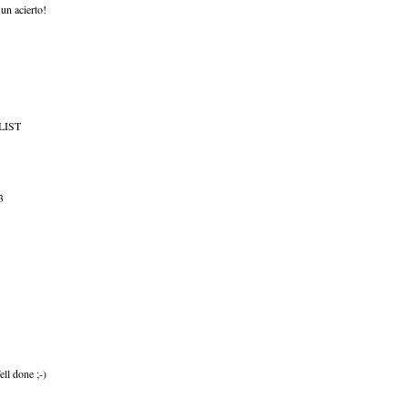
un acierto!
LIST
3
ell done ;-)