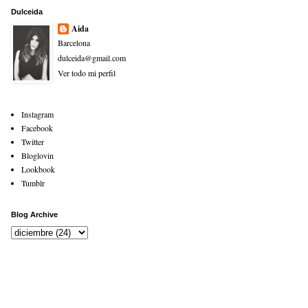
Dulceida
Aida
Barcelona
dulceida@gmail.com
Ver todo mi perfil
Instagram
Facebook
Twitter
Bloglovin
Lookbook
Tumblr
Blog Archive