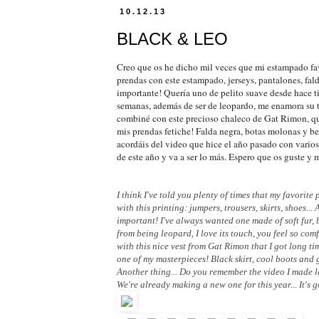
10.12.13
BLACK & LEO
Creo que os he dicho mil veces que mi estampado favo
prendas con este estampado, jerseys, pantalones, fald
importante! Quería uno de pelito suave desde hace t
semanas, además de ser de leopardo, me enamora su tac
combiné con este precioso chaleco de Gat Rimon, que
mis prendas fetiche! Falda negra, botas molonas y b
acordáis del video que hice el año pasado con varios
de este año y va a ser lo más. Espero que os guste y
I think I've told you plenty of times that my favorite 
with this printing: jumpers, trousers, skirts, shoes...
important! I've always wanted one made of soft fur, b
from being leopard, I love its touch, you feel so com
with this nice vest from Gat Rimon that I got long ti
one of my masterpieces! Black skirt, cool boots and
Another thing... Do you remember the video I made l
We're already making a new one for this year... It's g