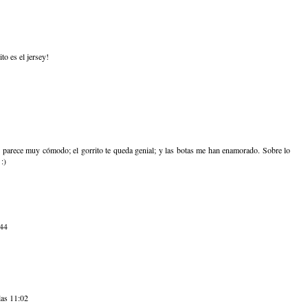
to es el jersey!
 parece muy cómodo; el gorrito te queda genial; y las botas me han enamorado. Sobre lo
:)
:44
las 11:02