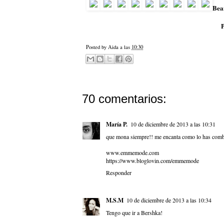
Bea
P
Posted by
Aida
a las
10:30
70 comentarios:
María P.
10 de diciembre de 2013 a las 10:31
que mona siempre!! me encanta como lo has com
www.emmemode.com
https://www.bloglovin.com/emmemode
Responder
M.S.M
10 de diciembre de 2013 a las 10:34
Tengo que ir a Bershka!