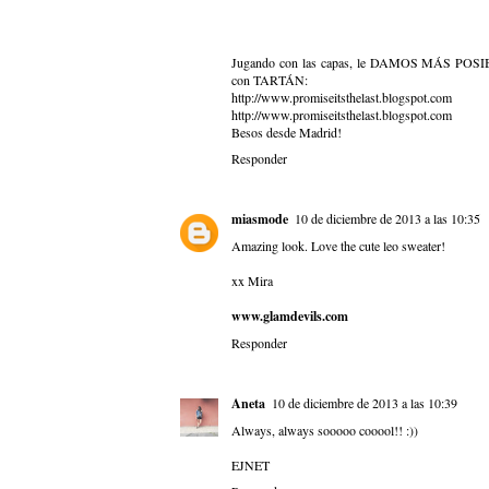
Jugando con las capas, le DAMOS MÁS PO
con TARTÁN:
http://www.promiseitsthelast.blogspot.com
http://www.promiseitsthelast.blogspot.com
Besos desde Madrid!
Responder
miasmode
10 de diciembre de 2013 a las 10:35
Amazing look. Love the cute leo sweater!
xx Mira
www.glamdevils.com
Responder
Aneta
10 de diciembre de 2013 a las 10:39
Always, always sooooo cooool!! :))
EJNET