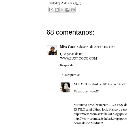
Posted by
Aida
a las
11:16
68 comentarios:
Miss Coco
8 de abril de 2014 a las 11:30
Qué ganas de ir!!
WWW.JUST-COCO.COM
Responder
Respuestas
M.S.M
8 de abril de 2014 a las 14:53
Vaya super viaje!!!
Mi último descubrimiento... GAFAS d
ESTILO a mi último look blanco y came
http://www.promiseitsthelast.blogspot.
http://www.promiseitsthelast.blogspot.
besos desde Madrid!!