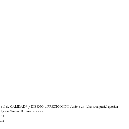
e sol de CALIDAD* y DISEÑO a PRECIO MINI. Junto a un fular rosa pastel aportan
l, descúbrelas TU también- ->>
com
com