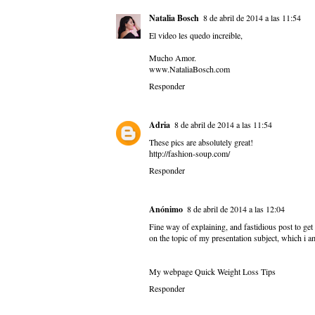
Natalia Bosch
8 de abril de 2014 a las 11:54
El video les quedo increible,
Mucho Amor.
www.NataliaBosch.com
Responder
Adria
8 de abril de 2014 a las 11:54
These pics are absolutely great!
http://fashion-soup.com/
Responder
Anónimo
8 de abril de 2014 a las 12:04
Fine way of explaining, and fastidious post to get 
on the topic of my presentation subject, which i am
My webpage
Quick Weight Loss Tips
Responder