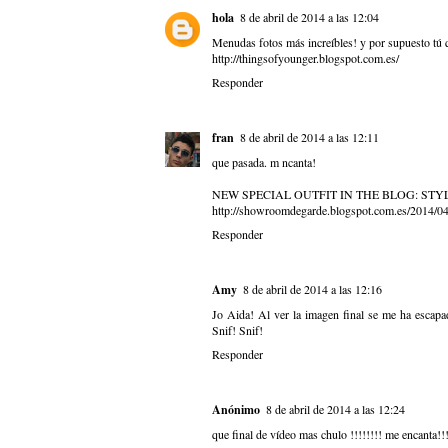
hola
8 de abril de 2014 a las 12:04
Menudas fotos más increíbles! y por supuesto tú q
http://thingsofyounger.blogspot.com.es/
Responder
fran
8 de abril de 2014 a las 12:11
que pasada. m ncanta!
NEW SPECIAL OUTFIT IN THE BLOG: ST
http://showroomdegarde.blogspot.com.es/2014/04/
Responder
Amy
8 de abril de 2014 a las 12:16
Jo Aida! Al ver la imagen final se me ha escapad
Snif! Snif!
Responder
Anónimo
8 de abril de 2014 a las 12:24
que final de vídeo mas chulo !!!!!!!! me encanta!!!