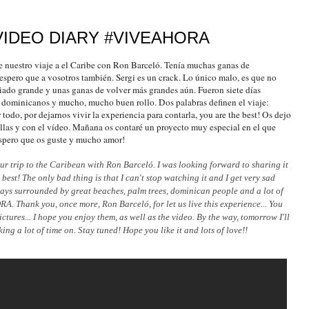
VIDEO DIARY #VIVEAHORA
de nuestro viaje a el Caribe con Ron Barceló. Tenía muchas ganas de
espero que a vosotros también. Sergi es un crack. Lo único malo, es que no
iado grande y unas ganas de volver más grandes aún. Fueron siete días
, dominicanos y mucho, mucho buen rollo. Dos palabras definen el viaje:
, por dejarnos vivir la experiencia para contarla, you are the best! Os dejo
ellas y con el vídeo. Mañana os contaré un proyecto muy especial en el que
spero que os guste y mucho amor!
ur trip to the Caribean with Ron Barceló. I was looking forward to sharing it
e best! The only bad thing is that I can't stop watching it and I get very sad
ays surrounded by great beaches, palm trees, dominican people and a lot of
A. Thank you, once more, Ron Barceló, for let us live this experience... You
tures... I hope you enjoy them, as well as the video. By the way, tomorrow I'll
ing a lot of time on. Stay tuned! Hope you like it and lots of love!!