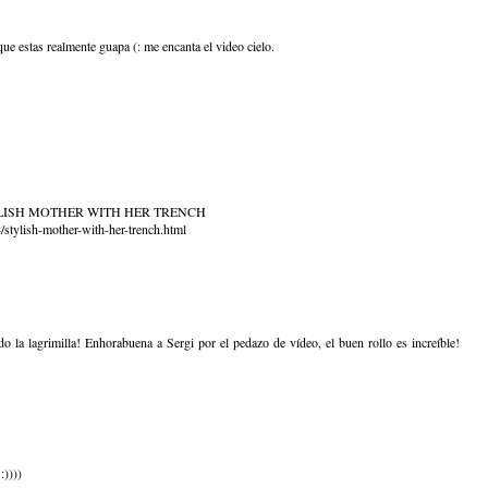
ue estas realmente guapa (: me encanta el video cielo.
YLISH MOTHER WITH HER TRENCH
stylish-mother-with-her-trench.html
o la lagrimilla! Enhorabuena a Sergi por el pedazo de vídeo, el buen rollo es increíble!
:))))