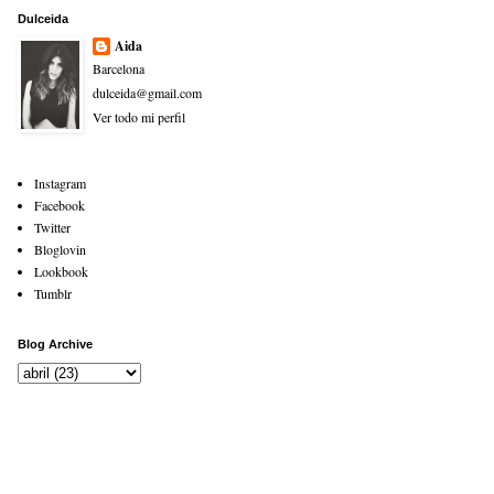
Dulceida
Aida
Barcelona
dulceida@gmail.com
Ver todo mi perfil
Instagram
Facebook
Twitter
Bloglovin
Lookbook
Tumblr
Blog Archive