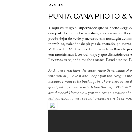
8.4.14
PUNTA CANA PHOTO & 
Y aquí os traigo el súper vídeo que ha hecho Sergi 
compartirlo con todos vosotros, a mí me maravilla y 
puedo dejar de verlo y me entra una nostalgia demas
increíbles, rodeados de playas de ensueño, palmeras
VIVE AHORA. Gracias de nuevo a Ron Barceló por todo
con muchísimas fotos del viaje y que disfrutéis con 
llevamos trabajando muchos meses. Estad atentos. E
And... here you have the super video Sergi made of o
with you all, I love it and I hope you too. Sergi is th
because I want to be back again. There were seven d
good feelings. Two words define this trip: VIVE AHOR
are the best! Here below you can see an amount of pic
tell you about a very special project we've been work