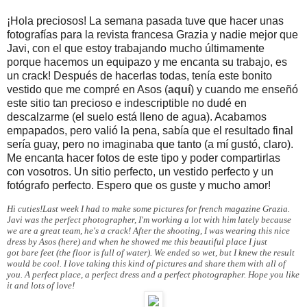
¡Hola preciosos! La semana pasada tuve que hacer unas
fotografías para la revista francesa Grazia y nadie mejor que
Javi, con el que estoy trabajando mucho últimamente
porque hacemos un equipazo y me encanta su trabajo, es
un crack! Después de hacerlas todas, tenía este bonito
vestido que me compré en Asos (
aquí
) y cuando me enseñó
este sitio tan precioso e indescriptible no dudé en
descalzarme (el suelo está lleno de agua). Acabamos
empapados, pero valió la pena, sabía que el resultado final
sería guay, pero no imaginaba que tanto (a mí gustó, claro).
Me encanta hacer fotos de este tipo y poder compartirlas
con vosotros. Un sitio perfecto, un vestido perfecto y un
fotógrafo perfecto. Espero que os guste y mucho amor!
Hi cuties!Last week I had to make some pictures for french magazine Grazia.
Javi was the perfect photographer, I'm working a lot with him lately because
we are a great team, he's a crack! After the shooting, I was wearing this nice
dress by Asos (here) and when he showed me this beautiful place I just
got
bare feet (the floor is full of water). We ended so wet, but I knew the result
would be cool. I love taking this kind of pictures and share them with all of
you. A perfect place, a perfect dress and a perfect photographer. Hope you like
it and lots of love!