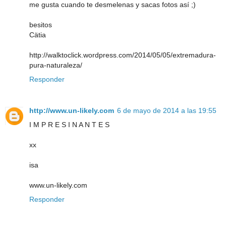
me gusta cuando te desmelenas y sacas fotos así ;)
besitos
Cätia
http://walktoclick.wordpress.com/2014/05/05/extremadura-
pura-naturaleza/
Responder
http://www.un-likely.com
6 de mayo de 2014 a las 19:55
I M P R E S I N A N T E S
xx
isa
www.un-likely.com
Responder