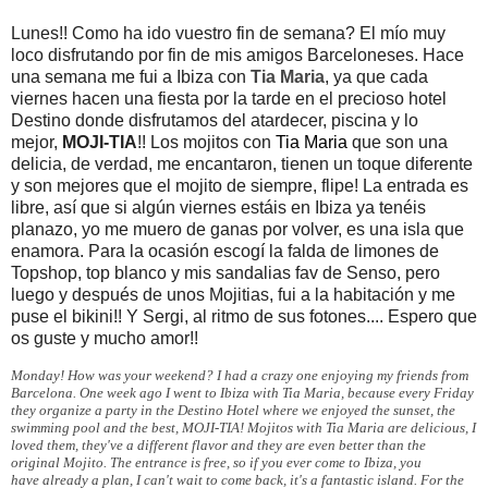
Lunes!! Como ha ido vuestro fin de semana? El mío muy
loco disfrutando por fin de mis amigos Barceloneses. Hace
una semana me fui a Ibiza con
Tia Maria
, ya que cada
viernes hacen una fiesta por la tarde en el precioso hotel
Destino donde disfrutamos del atardecer, piscina y lo
mejor,
MOJI-TIA
!! Los mojitos con
Tia Maria
que son una
delicia, de verdad, me encantaron, tienen un toque diferente
y son mejores que el mojito de siempre, flipe! La entrada es
libre, así que si algún viernes estáis en Ibiza ya tenéis
planazo, yo me muero de ganas por volver, es una isla que
enamora. Para la ocasión escogí la falda de limones de
Topshop, top blanco y mis sandalias fav de Senso, pero
luego y después de unos Mojitias, fui a la habitación y me
puse el bikini!! Y Sergi, al ritmo de sus fotones.... Espero que
os guste y mucho amor!!
Monday! How was your weekend? I had a crazy one enjoying my friends from
Barcelona. One week ago I went to Ibiza with Tia Maria, because every Friday
they organize a party in the Destino Hotel where we enjoyed the sunset, the
swimming pool and the best, MOJI-TIA! Mojitos with Tia Maria are
delicious, I
loved them, they've a different flavor and they are even better than the
original Mojito. The entrance is free, so if you ever come to Ibiza, you
have already a plan, I can't wait to come back, it's a fantastic island. For the