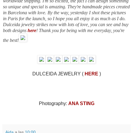
worldwide shipping. I'm so excited, the fact I can design something
so unique and special is amazing. They're handmade pieces created
in Barcelona with love. By the way, yesterday I shot these pictures
in Paris for the launch, so I hope you all enjoy it as much as I do.
Dulceida jewelry strikes now with lots of love, you can see and buy
both designs
here
!
Thank you for being with me everyday, you're
the best!
DULCEIDA JEWELRY (
HERE
)
Photography:
ANA STING
Aida
a las
10:00