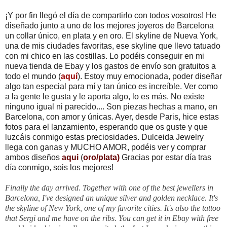
¡Y por fin llegó el día de compartirlo con todos vosotros! He
diseñado junto a uno de los mejores joyeros de Barcelona
un collar único, en plata y en oro. El skyline de Nueva York,
una de mis ciudades favoritas, ese skyline que llevo tatuado
con mi chico en las costillas. Lo podéis conseguir en mi
nueva tienda de Ebay y los gastos de envío son gratuitos a
todo el mundo (
aquí
). Estoy muy emocionada, poder diseñar
algo tan especial para mí y tan único es increíble. Ver como
a la gente le gusta y le aporta algo, lo es más. No existe
ninguno igual ni parecido.... Son piezas hechas a mano, en
Barcelona, con amor y únicas. Ayer, desde Paris, hice estas
fotos para el lanzamiento, esperando que os guste y que
luzcáis conmigo estas preciosidades. Dulceida Jewelry
llega con ganas y MUCHO AMOR, podéis ver y comprar
ambos diseños
aqui
(
oro
/
plata
)
Gracias por estar día tras
día conmigo, sois los mejores!
Finally the day arrived. Together with one of the best jewellers in
Barcelona, I've designed an unique silver and golden necklace. It's
the skyline of New York, one of my favorite cities. It's also the tattoo
that Sergi and me have on the ribs. You can get it in Ebay with free