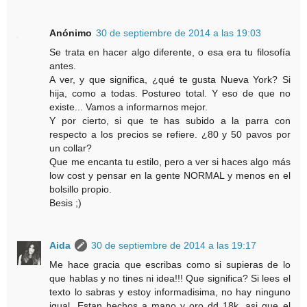
Anónimo
30 de septiembre de 2014 a las 19:03
Se trata en hacer algo diferente, o esa era tu filosofía
antes.
A ver, y que significa, ¿qué te gusta Nueva York? Si
hija, como a todas. Postureo total. Y eso de que no
existe... Vamos a informarnos mejor.
Y por cierto, si que te has subido a la parra con
respecto a los precios se refiere. ¿80 y 50 pavos por
un collar?
Que me encanta tu estilo, pero a ver si haces algo más
low cost y pensar en la gente NORMAL y menos en el
bolsillo propio.
Besis ;)
Aida
30 de septiembre de 2014 a las 19:17
Me hace gracia que escribas como si supieras de lo
que hablas y no tines ni idea!!! Que significa? Si lees el
texto lo sabras y estoy informadisima, no hay ninguno
igual. Estan hechos a mano y oro dd 18k, asi que el