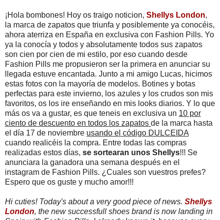
¡Hola bombones! Hoy os traigo noticion,
Shellys London
,
la marca de zapatos que triunfa y posiblemente ya conocéis,
ahora aterriza en España en exclusiva con Fashion Pills. Yo
ya la conocía y todos y absolutamente todos sus zapatos
son cien por cien de mi estilo, por eso cuando desde
Fashion Pills me propusieron ser la primera en anunciar su
llegada estuve encantada. Junto a mi amigo Lucas, hicimos
estas fotos con la mayoría de modelos. Botines y botas
perfectas para este invierno, los azules y los crudos son mis
favoritos, os los ire enseñando en mis looks diarios. Y lo que
más os va a gustar, es que teneis en exclusiva un
10 por
ciento de descuento en todos los zapatos
de la marca hasta
el día 17 de noviembre
usando el código DULCEIDA
cuando realicéis la compra. Entre todas las compras
realizadas estos días,
se sortearan unos Shellys
!!! Se
anunciara la ganadora una semana después en el
instagram de Fashion Pills. ¿Cuales son vuestros prefes?
Espero que os guste y mucho amor!!!
Hi cuties! Today's about a very good piece of news.
Shellys
London
, the new successfull shoes brand is now landing in