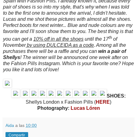
Spain with Fashion Pills. I already known it, because every
pair of shoes is so into my style, that's why when I was told
to be the first one to announce the arrival, I didn't hesitate.
Lucas and me shot these pictures with almost all the shoes.
Perfect boots for next winter... Blue and nude colours are my
favorite and I'll soon show them to you. The best thing is that
th
you can get a
10% off in all the shoes
until the 17
of
November
by using DULCEIDA as a code
. Among all the
purchases there will be a raffle and you can
win a pair of
Shellys
! The winner will be announced one week after on
the Fahion Pills Instagram. Which is your favorite one? Hope
you like it and lots of love!
SHOES:
Shellys London x Fashion Pills (
HERE
)
Photography:
Lucas Lóren
Aida
a las
10:00
Compartir