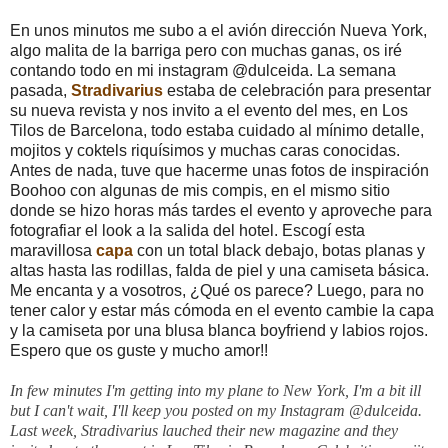
En unos minutos me subo a el avión dirección Nueva York,
algo malita de la barriga pero con muchas ganas, os iré
contando todo en mi instagram @dulceida. La semana
pasada,
Stradivarius
estaba de celebración para presentar
su nueva revista y nos invito a el evento del mes, en Los
Tilos de Barcelona, todo estaba cuidado al mínimo detalle,
mojitos y coktels riquísimos y muchas caras conocidas.
Antes de nada, tuve que hacerme unas fotos de inspiración
Boohoo con algunas de mis compis, en el mismo sitio
donde se hizo horas más tardes el evento y aproveche para
fotografiar el look a la salida del hotel. Escogí esta
maravillosa
capa
con un total black debajo, botas planas y
altas hasta las rodillas, falda de piel y una camiseta básica.
Me encanta y a vosotros, ¿Qué os parece? Luego, para no
tener calor y estar más cómoda en el evento cambie la capa
y la camiseta por una blusa blanca boyfriend y labios rojos.
Espero que os guste y mucho amor!!
In few minutes I'm getting into my plane to New York, I'm a bit ill
but I can't wait, I'll keep you posted on my Instagram @dulceida.
Last week, Stradivarius lauched their new magazine and they