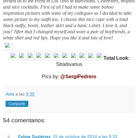
invited us to the event in Los Tilos in Barcelona. Celebrities, mojitos
and nice cocktails. First of all I had to make some bohoo
inspiration pictures with some of my collegues so I decided to take
some picture to my outfit too. I choose this nice cape with a total
black outfiy, boots, leather skirt and a basic t-shirt. I love it, and
you? After that I changed myself and wore a pair of boyfriends, a
white shirt and red lips. Hope you like it and lots of love!
Total Look:
Stradivarius
Pics by:
@SergiPedrero
Aida
a las
9:30
Compartir
54 comentarios:
Zelma Gutiérrez
15 de octubre de 2014 a las 9:33