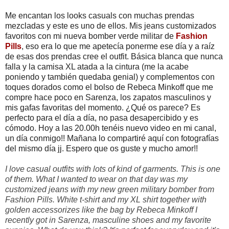
Me encantan los looks casuals con muchas prendas
mezcladas y este es uno de ellos. Mis jeans customizados
favoritos con mi nueva bomber verde militar de
Fashion
Pills
, eso era lo que me apetecía ponerme ese día y a raíz
de esas dos prendas cree el outfit. Básica blanca que nunca
falla y la camisa XL atada a la cintura (me la acabe
poniendo y también quedaba genial) y complementos con
toques dorados como el bolso de Rebeca Minkoff que me
compre hace poco en Sarenza, los zapatos masculinos y
mis gafas favoritas del momento. ¿Qué os parece? Es
perfecto para el día a día, no pasa desapercibido y es
cómodo. Hoy a las 20.00h tenéis nuevo video en mi canal,
un día conmigo!! Mañana lo compartiré aquí con fotografías
del mismo día jj. Espero que os guste y mucho amor!!
I love casual outfits with lots of kind of garments. This is one
of them. What I wanted to wear on that day was my
customized jeans with my new green military bomber from
Fashion Pills. White t-shirt and my XL shirt together with
golden accessorizes like the bag by Rebeca Minkoff I
recently got in Sarenza, masculine shoes and my favorite