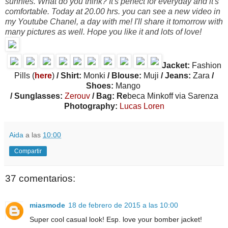
sunnies. What do you think? It's perfect for everyday and it's
comfortable. Today at 20.00 hrs. you can see a new video in
my Youtube Chanel, a day with me! I'll share it tomorrow with
many pictures as well. Hope you like it and lots of love!
Jacket:
Fashion
Pills (
here
)
/ Shirt:
Monki
/ Blouse:
Muji
/ Jeans:
Zara
/
Shoes:
Mango
/ Sunglasses:
Zerouv
/ Bag: Re
beca Minkoff via Sarenza
Photography:
Lucas Loren
Aida
a las
10:00
Compartir
37 comentarios:
miasmode
18 de febrero de 2015 a las 10:00
Super cool casual look! Esp. love your bomber jacket!