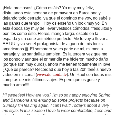
¡Hola preciosos! ¿Cómo estáis? Yo muy muy feliz,
disfrutando esta semana de primavera en Barcelona y
dejando todo cerrado, ya que el domingo me voy, no sabéis
las ganas que tengo!!! Hoy os enseño un look muy yo. En
esta época soy muy de llevar vestidos cómodos, fresquitos y
bonitos como éste. Flores, manga larga, escote en la
espalda y un corte asimétrico perfecto. Me lo voy a llevar a
EE.UU. y va ser el protagonista de alguno de mis looks
americanos jjj. El sombrero ya es parte de mí, mi media
naranja y las sandalias también. Es la tercera vez que me
los pongo y aunque el primer día me hicieron mucho daño
(porque son muy duros), ahora me tienen totalmente in love.
¿Qué os parece? Recordad que hoy a las 20h tenéis nuevo
vídeo en mi canal (
www.dulceida.tv
). Un Haul con todas mis
compras de mis últimos viajes. Espero que os guste y
mucho amor!!!!
Hi sweeties! How are you? I'm so so happy enjoying Spring
and Barcelona and ending up some projects because on
Sunday I'm leaving again. I can't wait! Today's about a very
me style. In this season I love to wear comfortable, fresh and