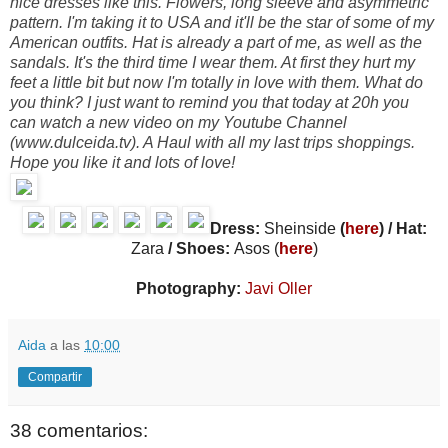
nice dresses like this. Flowers, long sleeve and asymmetric
pattern. I'm taking it to USA and it'll be the star of some of my
American outfits. Hat is already a part of me, as well as the
sandals. It's the third time I wear them. At first they hurt my
feet a little bit but now I'm totally in love with them. What do
you think? I just want to remind you that today at 20h you
can watch a new video on my Youtube Channel
(www.dulceida.tv). A Haul with all my last trips shoppings.
Hope you like it and lots of love!
Dress:
Sheinside
(
here
) / Hat:
Zara
/ Shoes:
Asos (
here
)
Photography:
Javi Oller
Aida
a las
10:00
Compartir
38 comentarios: