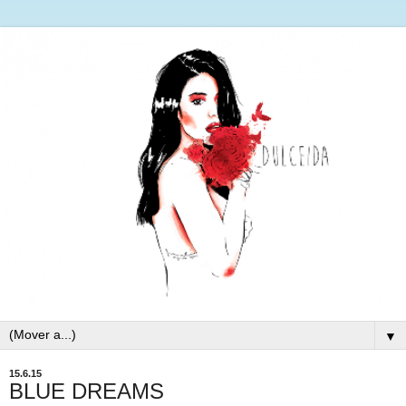
▼
15.6.15
BLUE DREAMS