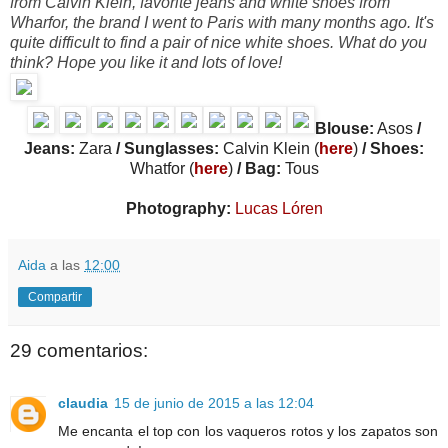
from Calvin Klein, favorite jeans and white shoes from
Wharfor, the brand I went to Paris with many months ago. It's
quite difficult to find a pair of nice white shoes. What do you
think? Hope you like it and lots of love!
Blouse:
Asos
/
Jeans:
Zara
/ Sunglasses:
Calvin Klein (
here
)
/ Shoes:
Whatfor (
here
)
/ Bag:
Tous
Photography:
Lucas Lóren
Aida
a las
12:00
Compartir
29 comentarios:
claudia
15 de junio de 2015 a las 12:04
Me encanta el top con los vaqueros rotos y los zapatos son