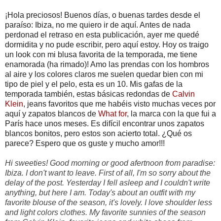
¡Hola preciosos! Buenos días, o buenas tardes desde el
paraíso: Ibiza, no me quiero ir de aquí. Antes de nada
perdonad el retraso en esta publicación, ayer me quedé
dormidita y no pude escribir, pero aquí estoy. Hoy os traigo
un look con mi blusa favorita de la temporada, me tiene
enamorada (ha rimado)! Amo las prendas con los hombros
al aire y los colores claros me suelen quedar bien con mi
tipo de piel y el pelo, esta es un 10. Mis gafas de la
temporada también, estas básicas redondas de
Calvin
Klein
, jeans favoritos que me habéis visto muchas veces por
aquí y zapatos blancos de
What for
, la marca con la que fui a
París hace unos meses. Es difícil encontrar unos zapatos
blancos bonitos, pero estos son acierto total. ¿Qué os
parece? Espero que os guste y mucho amor!!!
Hi sweeties! Good morning or good afertnoon from paradise:
Ibiza. I don't want to leave. First of all, I'm so sorry about the
delay of the post. Yesterday I fell asleep and I couldn't write
anything, but here I am. Today's about an outfit with my
favorite blouse of the season, it's lovely. I love shoulder less
and light colors clothes. My favorite sunnies of the season