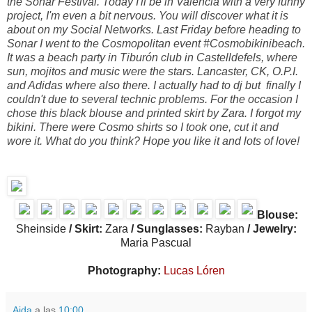
the Sonar Festival. Today I'll be in Valencia with a very funny
project, I'm even a bit nervous. You will discover what it is
about on my Social Networks. Last Friday before heading to
Sonar I went to the Cosmopolitan event #Cosmobikinibeach.
It was a beach party in Tiburón club in Castelldefels, where
sun, mojitos and music were the stars. Lancaster, CK, O.P.I.
and Adidas where also there. I actually had to dj but finally I
couldn't due to several technic problems. For the occasion I
chose this black blouse and printed skirt by Zara. I forgot my
bikini. There were Cosmo shirts so I took one, cut it and
wore it. What do you think? Hope you like it and lots of love!
Blouse:
Sheinside
/ Skirt:
Zara
/ Sunglasses:
Rayban
/ Jewelry:
Maria Pascual
Photography:
Lucas Lóren
Aida
a las
10:00