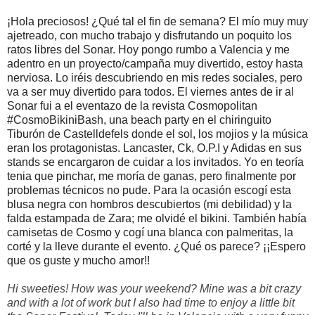
¡Hola preciosos! ¿Qué tal el fin de semana? El mío muy muy
ajetreado, con mucho trabajo y disfrutando un poquito los
ratos libres del Sonar. Hoy pongo rumbo a Valencia y me
adentro en un proyecto/campaña muy divertido, estoy hasta
nerviosa. Lo iréis descubriendo en mis redes sociales, pero
va a ser muy divertido para todos. El viernes antes de ir al
Sonar fui a el eventazo de la revista Cosmopolitan
#CosmoBikiniBash, una beach party en el chiringuito
Tiburón de Castelldefels donde el sol, los mojios y la música
eran los protagonistas. Lancaster, Ck, O.P.I y Adidas en sus
stands se encargaron de cuidar a los invitados. Yo en teoría
tenia que pinchar, me moría de ganas, pero finalmente por
problemas técnicos no pude. Para la ocasión escogí esta
blusa negra con hombros descubiertos (mi debilidad) y la
falda estampada de Zara; me olvidé el bikini. También había
camisetas de Cosmo y cogí una blanca con palmeritas, la
corté y la lleve durante el evento. ¿Qué os parece? ¡¡Espero
que os guste y mucho amor!!
Hi sweeties! How was your weekend? Mine was a bit crazy
and with a lot of work but I also had time to enjoy a little bit