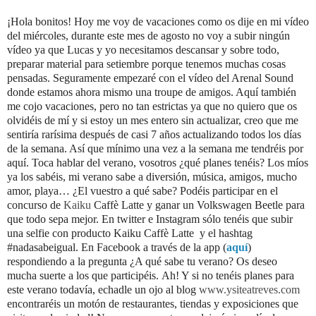
¡Hola bonitos! Hoy me voy de vacaciones como os dije en mi vídeo
del miércoles, durante este mes de agosto no voy a subir ningún
vídeo ya que Lucas y yo necesitamos descansar y sobre todo,
preparar material para setiembre porque tenemos muchas cosas
pensadas. Seguramente empezaré con el vídeo del Arenal Sound
donde estamos ahora mismo una troupe de amigos. Aquí también
me cojo vacaciones, pero no tan estrictas ya que no quiero que os
olvidéis de mí y si estoy un mes entero sin actualizar, creo que me
sentiría rarísima después de casi 7 años actualizando todos los días
de la semana. Así que mínimo una vez a la semana me tendréis por
aquí. Toca hablar del verano, vosotros ¿qué planes tenéis? Los míos
ya los sabéis, mi verano sabe a diversión, música, amigos, mucho
amor, playa… ¿El vuestro a qué sabe? Podéis participar en el
concurso de
Kaiku
Caffè Latte
y ganar un Volkswagen Beetle para
que todo sepa mejor. En twitter e Instagram sólo tenéis que subir
una selfie con producto
Kaiku
Caffè Latte
y el hashtag
#nadasabeigual. En Facebook a través de la app (
aquí
)
respondiendo a la pregunta ¿A qué sabe tu verano? Os deseo
mucha suerte a los que participéis.
Ah! Y si no tenéis planes para
este verano todavía, echadle un ojo al blog
www.ysiteatreves.com
encontraréis un motón de restaurantes, tiendas y exposiciones que