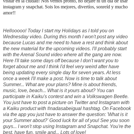
visitar en la ciudad!
Nos vemos pronto, no dejaré ni un día de usar
instagram y snapchat. Sois los mejores, divertíos, sonreíd y mucho
amor!!
Hellooooo! Today I start my Holidays as I told you on
Wednesday video. During this month I won't post any video
because Lucas and me need to have a rest and think about
the new material for the upcoming videos. I'll probably start
with the Arenal Sound video where all the gang are now.
Here I'll take some days off because I don't want you to
forget about me and I think I'd feel very weird after have
being updating every single day for seven years. At less
once a week I'll make a post. Now is time to talk about
Summer... What are your plans? Mine is about friends,
music, love, beach... What is it yours about? You can
participate in Kaiku's contest and win a Volkswagen Beetle.
You just have to post a picture on Twitter and Instagram with
a Kaiku product with #nadasabeigual hashtag. On Facebook
via the app you just have to answer the question: 'What is it
your Summer about?' Good luck for all of you! See you soon
guys... I won't stop using Instagram and Snapchat. You're the
best, have fun, smile and... Lots of love!