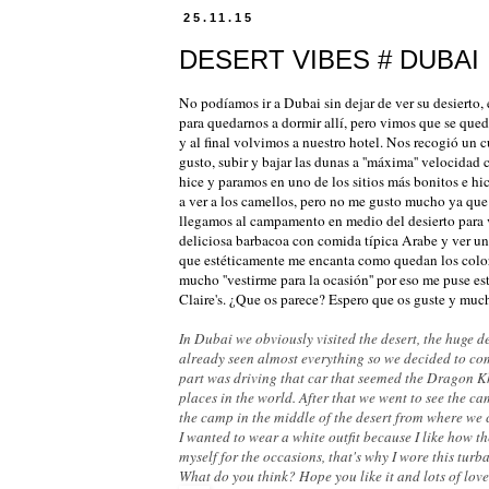
25.11.15
DESERT VIBES # DUBAI
No podíamos ir a Dubai sin dejar de ver su desierto,
para quedarnos a dormir allí, pero vimos que se que
y al final volvimos a nuestro hotel. Nos recogió un c
gusto, subir y bajar las dunas a ''máxima'' velocidad
hice y paramos en uno de los sitios más bonitos e hi
a ver a los camellos, pero no me gusto mucho ya que 
llegamos al campamento en medio del desierto para ve
deliciosa barbacoa con comida típica Arabe y ver un 
que estéticamente me encanta como quedan los colore
mucho ''vestirme para la ocasión'' por eso me puse es
Claire's. ¿Que os parece? Espero que os guste y muc
In Dubai we obviously visited the desert, the huge de
already seen almost everything so we decided to come
part was driving that car that seemed the Dragon Kh
places in the world. After that we went to see the cam
the camp in the middle of the desert from where we 
I wanted to wear a white outfit because I like how th
myself for the occasions, that's why I wore this turb
What do you think? Hope you like it and lots of love