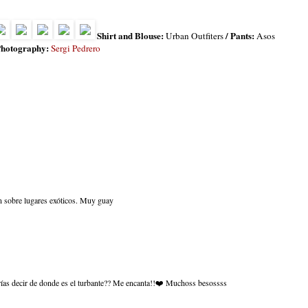
Shirt and Blouse:
/ Pants:
Urban Outfiters
Asos
hotography:
Sergi Pedrero
ón sobre lugares exóticos. Muy guay
rías decir de donde es el turbante?? Me encanta!!❤️ Muchoss besossss