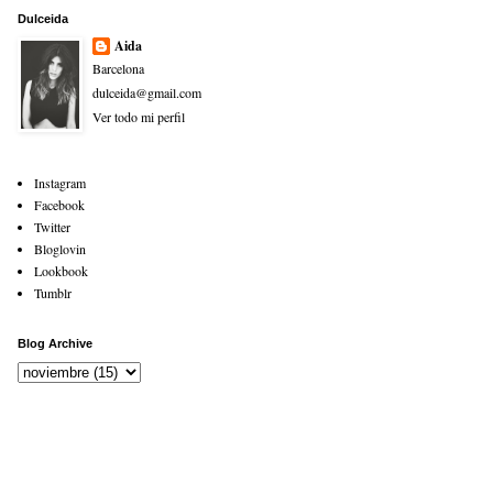
Dulceida
Aida
Barcelona
dulceida@gmail.com
Ver todo mi perfil
Instagram
Facebook
Twitter
Bloglovin
Lookbook
Tumblr
Blog Archive