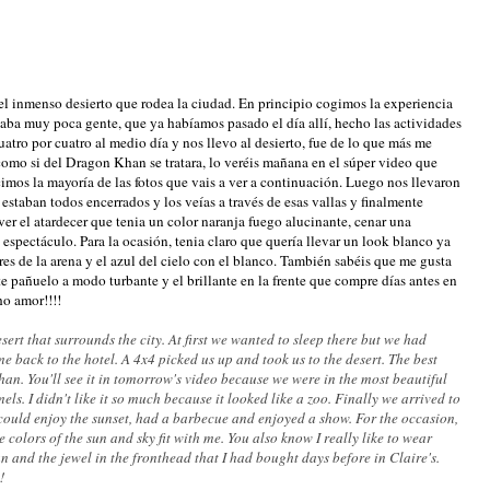
 el inmenso desierto que rodea la ciudad. En principio cogimos la experiencia
daba muy poca gente, que ya habíamos pasado el día allí, hecho las actividades
uatro por cuatro al medio día y nos llevo al desierto, fue de lo que más me
 como si del Dragon Khan se tratara, lo veréis mañana en el súper video que
cimos la mayoría de las fotos que vais a ver a continuación. Luego nos llevaron
estaban todos encerrados y los veías a través de esas vallas y finalmente
r el atardecer que tenia un color naranja fuego alucinante, cenar una
espectáculo. Para la ocasión, tenia claro que quería llevar un look blanco ya
s de la arena y el azul del cielo con el blanco. También sabéis que me gusta
te pañuelo a modo turbante y el brillante en la frente que compre días antes en
ho amor!!!!
sert that surrounds the city. At first we wanted to sleep there but we had
 back to the hotel. A 4x4 picked us up and took us to the desert. The best
an. You'll see it in tomorrow's video because we were in the most beautiful
els. I didn't like it so much because it looked like a zoo. Finally we arrived to
could enjoy the sunset, had a barbecue and enjoyed a show. For the occasion,
e colors of the sun and sky fit with me. You also know I really like to wear
an and the jewel in the fronthead that I had bought days before in Claire's.
!