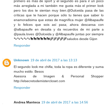
primero es más de sport y el segundo es para ir un poco
más arreglada a mi también me gusta más el primer look
pero los dos te sientan muy bien.@Dulceida pasa de las
críticas que te hacen porque sólo tu tienes que saber lo
enamoradisima que estas de magnífica mujer @Albapaulfe
y lo felices que sois así pasa; ahora descansa con
@albapaulfe en desalia y da recuerdos de mi parte a
@paula.loves @Dulceida y @Albapaulfe juntas por siempre
🐾🐾🐾🐾🐾🐩🐩🐩🐩🐩🐩🌾🌾🌾🌾🌾saludos desde Gijon
Responder
Unknown
19 de abril de 2017 a las 13:13
El segundo look me chifla; toda la ropa es diferente y suma
mucho estilo. Besos
Asesora de Imagen & Personal Shopper
http://elsecretodemistercloset.com
Responder
Andrea Manteca
19 de abril de 2017 a las 14:56