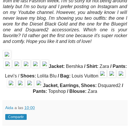
from the last Fashion Week. I'm so sorry for not being around
lately but I'm so busy and I prefer posting on Instagram and
on my Youtube channel. However, you already know I will
never leave my blog. I'm showing you two outfits: the one I
wore for the Diesel Black Gold and the one for the Bluegirl
one and Dsquared2 accessorizes. Which one is your
favorite? I'd rather get the first one because it's super rocker
and comfy. Hope you like it and lots of love!
Jacket:
Bershka
/ Shirt:
Zara
/ Pants:
Levi's /
Shoes:
Lolita Blu
/ Bag:
Louis Vuitton
Jacket, Earrings, Shoes:
Dsquared2
/
Pants:
Topshop
/ Blouse:
Zara
Aida
a las
10:00
Compartir