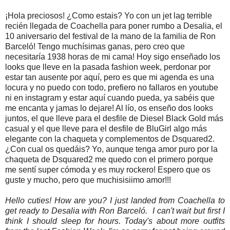
¡Hola preciosos! ¿Como estais? Yo con un jet lag terrible
recién llegada de Coachella para poner rumbo a Desalia, el
10 aniversario del festival de la mano de la familia de Ron
Barceló! Tengo muchísimas ganas, pero creo que
necesitaría 1938 horas de mi cama! Hoy sigo enseñado los
looks que lleve en la pasada fashion week, perdonar por
estar tan ausente por aquí, pero es que mi agenda es una
locura y no puedo con todo, prefiero no fallaros en youtube
ni en instagram y estar aquí cuando pueda, ya sabéis que
me encanta y jamas lo dejare! Al lío, os enseño dos looks
juntos, el que lleve para el desfile de Diesel Black Gold más
casual y el que lleve para el desfile de BluGirl algo más
elegante con la chaqueta y complementos de Dsquared2.
¿Con cual os quedáis? Yo, aunque tenga amor puro por la
chaqueta de Dsquared2 me quedo con el primero porque
me sentí super cómoda y es muy rockero! Espero que os
guste y mucho, pero que muchisisiimo amor!!!
Hello cuties! How are you? I just landed from Coachella to
get ready to Desalia with Ron Barceló. I can't wait but first I
think I should sleep for hours. Today's about more outfits