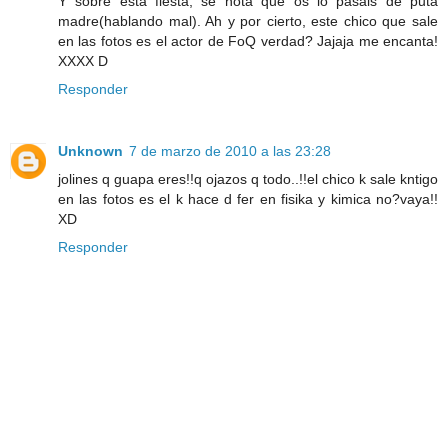
Y sobre esta fiesta, se nota que os lo pasáis de puta
madre(hablando mal). Ah y por cierto, este chico que sale
en las fotos es el actor de FoQ verdad? Jajaja me encanta!
XXXX D
Responder
Unknown
7 de marzo de 2010 a las 23:28
jolines q guapa eres!!q ojazos q todo..!!el chico k sale kntigo
en las fotos es el k hace d fer en fisika y kimica no?vaya!!
XD
Responder