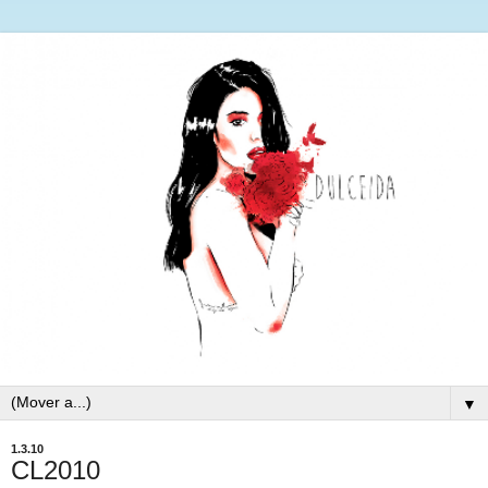
▼
1.3.10
CL2010