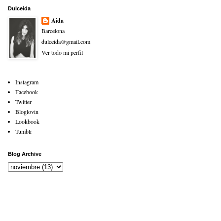
Dulceida
Aida
Barcelona
dulceida@gmail.com
Ver todo mi perfil
Instagram
Facebook
Twitter
Bloglovin
Lookbook
Tumblr
Blog Archive