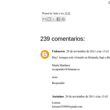
G
Posted by
Aida
a las
13:31
239 comentarios:
Unknown
29 de noviembre de 2011 a las 13:41
Hey! Aunque esté viviendo en Holanda, bajo a Ba
Marta Martinez
escaparates@lulamae.es
xoxo
Responder
Anónimo
29 de noviembre de 2011 a las 13:42
Lorena
lorenavf1990@gmail.com