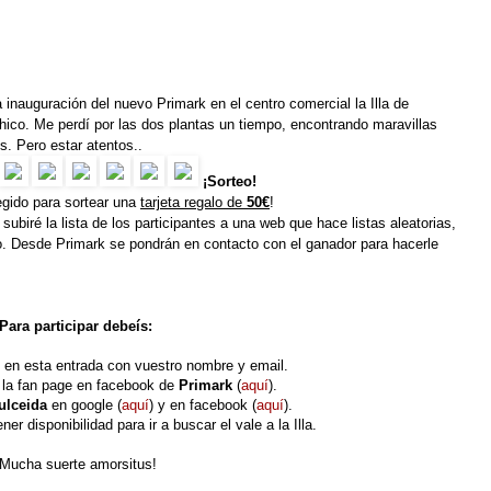
 inauguración del nuevo Primark en el centro comercial la Illa de
hico. Me perdí por las dos plantas un tiempo, encontrando maravillas
s. Pero estar atentos..
¡Sorteo!
gido para sortear una
tarjeta regalo de
50€
!
subiré la lista de los participantes a una web que hace listas aleatorias,
lo. Desde Primark se pondrán en contacto con el ganador para hacerle
Para participar debeís:
o en esta entrada con vuestro nombre y email.
 la fan page en facebook de
Primark
(
aquí
).
ulceida
en google (
aquí
)
y en facebook (
aquí
).
ner disponibilidad para ir a buscar el vale a la Illa.
¡Mucha suerte amorsitus!