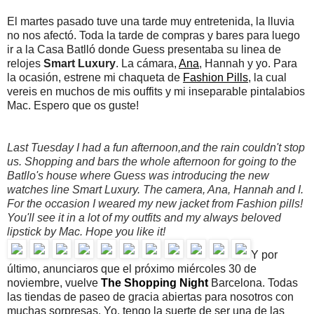
El martes pasado tuve una tarde muy entretenida, la lluvia
no nos afectó. Toda la tarde de compras y bares para luego
ir a la Casa Batlló donde Guess presentaba su linea de
relojes
Smart Luxury
. La cámara,
Ana
, Hannah y yo. Para
la ocasión, estrene mi chaqueta de
Fashion Pills
, la cual
vereis en muchos de mis ouffits y mi inseparable pintalabios
Mac. Espero que os guste!
Last Tuesday I had a fun afternoon,and the rain couldn't stop
us. Shopping and bars the whole afternoon for going to the
Batllo's house where Guess was introducing the new
watches line Smart Luxury.
The camera, Ana, Hannah and I.
For the occasion I weared my new jacket from Fashion pills!
You'll see it in a lot of my outfits and my always beloved
lipstick by Mac.
Hope you like it!
Y por
último, anunciaros que el próximo miércoles 30 de
noviembre, vuelve
The Shopping Night
Barcelona. Todas
las tiendas de paseo de gracia abiertas para nosotros con
muchas sorpresas. Yo, tengo la suerte de ser una de las