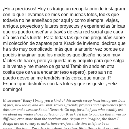
¡Hola preciosos! Hoy os traigo un recopilatorio de instagram
con lo que llevamos de mes con muchas fotos, looks que
todavía no he enseñado por aquí y como siempre, viajes,
amigos, proyectos y futuros proyectos y experiencias únicas
que os puedo enseñar a través de esta red social que cada
día pisa más fuerte. Para todas las que me preguntáis sobre
mi colección de zapatos para Krack de invierno, deciros que
ha sido muy complicado, más que la anterior vez porque os
podéis imaginar, que los modelos que diseño no son muy
fáciles de hacer, pero ya queda muy poquito para que salga
a la venta y me muero de ganas! También ando en otra
cosita que os va a encantar (eso espero), pero aun no
puedo desvelar, me tendréis más cerca que nunca :P.
Espero que disfrutéis con las fotos y que os guste. ¡Feliz
domingo!
Hi sweeties! Today I bring you a kind of this month recap from instagram. Lots
of pics, new looks, and as usual: travels, friends, projects and experiences from
this new and awesome Social Network.
On top, for all of you who usually ask
me about my winter shoes collection for Krack, I'd like to confess that it was so
difficult, even more than the previous one. As you can imagine, the shoes I
design are no so easy to make, however, just little time is left to be in
Besides, I'm also involved in other little thing that you will
stores!!